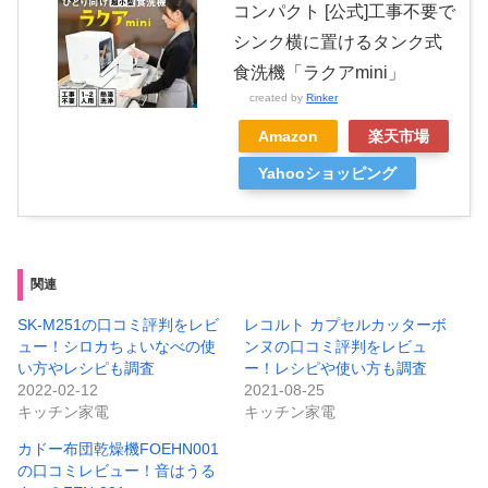
コンパクト [公式]工事不要で
シンク横に置けるタンク式
食洗機「ラクアmini」
created by
Rinker
Amazon
楽天市場
Yahooショッピング
関連
SK-M251の口コミ評判をレビ
レコルト カプセルカッターボ
ュー！シロカちょいなべの使
ンヌの口コミ評判をレビュ
い方やレシピも調査
ー！レシピや使い方も調査
2022-02-12
2021-08-25
キッチン家電
キッチン家電
カドー布団乾燥機FOEHN001
の口コミレビュー！音はうる