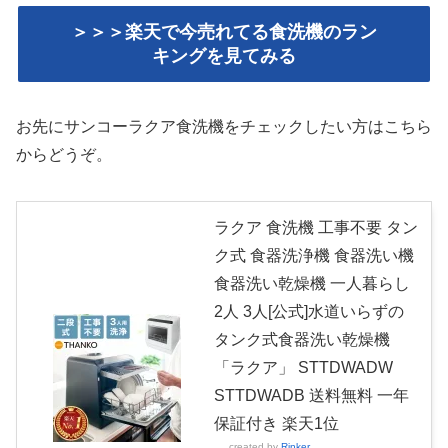
＞＞＞楽天で今売れてる食洗機のラン
キングを見てみる
お先にサンコーラクア食洗機をチェックしたい方はこちら
からどうぞ。
ラクア 食洗機 工事不要 タン
ク式 食器洗浄機 食器洗い機
食器洗い乾燥機 一人暮らし
2人 3人[公式]水道いらずの
タンク式食器洗い乾燥機
「ラクア」 STTDWADW
STTDWADB 送料無料 一年
保証付き 楽天1位
created by
Rinker