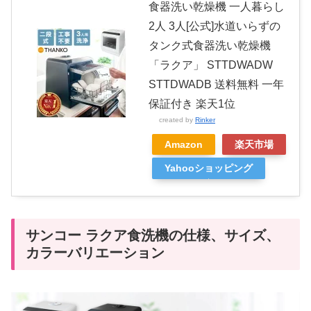
食器洗い乾燥機 一人暮らし
2人 3人[公式]水道いらずの
タンク式食器洗い乾燥機
「ラクア」 STTDWADW
STTDWADB 送料無料 一年
保証付き 楽天1位
created by
Rinker
Amazon
楽天市場
Yahooショッピング
サンコー ラクア食洗機の仕様、サイズ、
カラーバリエーション