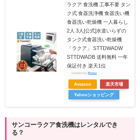
ラクア 食洗機 工事不要 タン
ク式 食器洗浄機 食器洗い機
食器洗い乾燥機 一人暮らし
2人 3人[公式]水道いらずの
タンク式食器洗い乾燥機
「ラクア」 STTDWADW
STTDWADB 送料無料 一年
保証付き 楽天1位
created by
Rinker
Amazon
楽天市場
Yahooショッピング
サンコーラクア食洗機はレンタルでき
る？