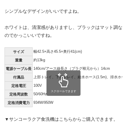
シンプルなデザインがいいですよね。
ホワイトは、清潔感がありますし、ブラックはマット調な
のでかっこいいですね。
幅42.5×高さ45.5×奥行41(cm)
サイズ
約13kg
重量
140cm/アース線長さ（プラグ根元から）14cm
電源ケーブル長
上部トレイ、下部トレイ、給水ホース(1.5m)、排水ホー
付属品
100V
定格電圧
スクロールできます
50/60Hz
定格周波数
934W/950W
定格消費電力
▼サンコーラクア食洗機はこちらからご購入できます。